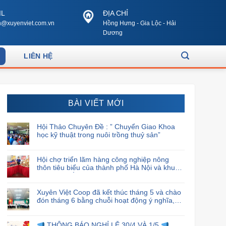
IL
ĐỊA CHỈ
@xuyenviet.com.vn
Hồng Hưng - Gia Lộc - Hải
Dương
LIÊN HỆ
BÀI VIẾT MỚI
Hội Thảo Chuyên Đề : ” Chuyển Giao Khoa
học kỹ thuật trong nuôi trồng thuỷ sản”
Hội chợ triển lãm hàng công nghiệp nông
thôn tiêu biểu của thành phố Hà Nội và khu
vực phía Bắc năm 2024
Xuyên Việt Coop đã kết thúc tháng 5 và chào
đón tháng 6 bằng chuỗi hoạt động ý nghĩa,
đánh dấu sự cam kết và trách nhiệm của họ
đối với cộng đồng xã hội.
THÔNG BÁO NGHỈ LỄ 30/4 VÀ 1/5