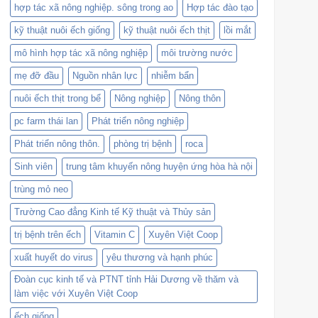
hợp tác xã nông nghiệp. sông trong ao
Hợp tác đào tạo
kỹ thuật nuôi ếch giống
kỹ thuật nuôi ếch thịt
lồi mắt
mô hình hợp tác xã nông nghiệp
môi trường nước
mẹ đỡ đầu
Nguồn nhân lực
nhiễm bẩn
nuôi ếch thịt trong bể
Nông nghiệp
Nông thôn
pc farm thái lan
Phát triển nông nghiệp
Phát triển nông thôn.
phòng trị bệnh
roca
Sinh viên
trung tâm khuyến nông huyện ứng hòa hà nội
trùng mỏ neo
Trường Cao đẳng Kinh tế Kỹ thuật và Thủy sản
trị bệnh trên ếch
Vitamin C
Xuyên Việt Coop
xuất huyết do virus
yêu thương và hạnh phúc
Đoàn cục kinh tế và PTNT tỉnh Hải Dương về thăm và
làm việc với Xuyên Việt Coop
ếch giống