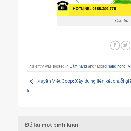
Combo cứu cánh cho 
This entry was posted in
Cẩm nang
and tagged
nắng nóng
,
V
Xuyên Việt Coop: Xây dựng liên kết chuỗi gi
trị
Để lại một bình luận