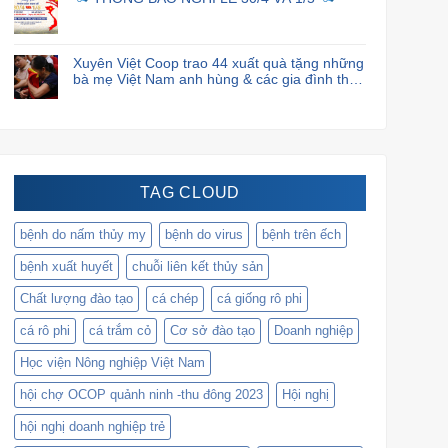
Xuyên Việt Coop trao 44 xuất quà tặng những
bà mẹ Việt Nam anh hùng & các gia đình thân
nhân liệt sĩ.
TAG CLOUD
bệnh do nấm thủy my
bệnh do virus
bệnh trên ếch
bệnh xuất huyết
chuỗi liên kết thủy sản
Chất lượng đào tạo
cá chép
cá giống rô phi
cá rô phi
cá trắm cỏ
Cơ sở đào tạo
Doanh nghiệp
Học viện Nông nghiệp Việt Nam
hội chợ OCOP quảnh ninh -thu đông 2023
Hội nghị
hội nghị doanh nghiệp trẻ