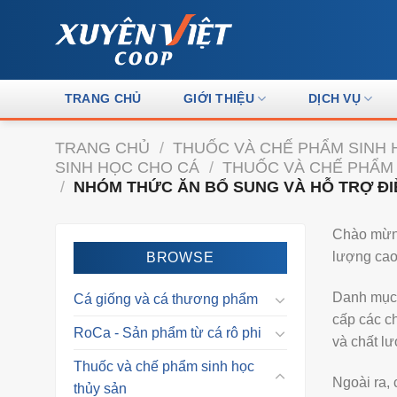
Skip
to
content
TRANG CHỦ
GIỚI THIỆU
DỊCH VỤ
TRANG CHỦ
/
THUỐC VÀ CHẾ PHẨM SINH 
SINH HỌC CHO CÁ
/
THUỐC VÀ CHẾ PHẨM 
/
NHÓM THỨC ĂN BỔ SUNG VÀ HỖ TRỢ ĐIỀ
Chào mừng 
lượng cao
BROWSE
Danh mục 
Cá giống và cá thương phẩm
cấp các ch
RoCa - Sản phẩm từ cá rô phi
và chất l
Thuốc và chế phẩm sinh học
Ngoài ra, 
thủy sản