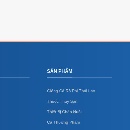
SẢN PHẨM
Giống Cá Rô Phi Thái Lan
Thuốc Thuỷ Sản
Thiết Bị Chăn Nuôi
Cá Thương Phẩm