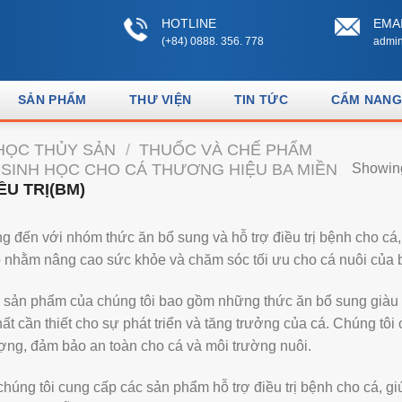
HOTLINE
EMA
(+84) 0888. 356. 778
admin
SẢN PHẨM
THƯ VIỆN
TIN TỨC
CẨM NANG
HỌC THỦY SẢN
/
THUỐC VÀ CHẾ PHẨM
SINH HỌC CHO CÁ THƯƠNG HIỆU BA MIỀN
Showing
U TRỊ(BM)
đến với nhóm thức ăn bổ sung và hỗ trợ điều trị bệnh cho cá, 
 nhằm nâng cao sức khỏe và chăm sóc tối ưu cho cá nuôi của 
sản phẩm của chúng tôi bao gồm những thức ăn bổ sung giàu d
ất cần thiết cho sự phát triển và tăng trưởng của cá. Chúng tô
ượng, đảm bảo an toàn cho cá và môi trường nuôi.
chúng tôi cung cấp các sản phẩm hỗ trợ điều trị bệnh cho cá, g