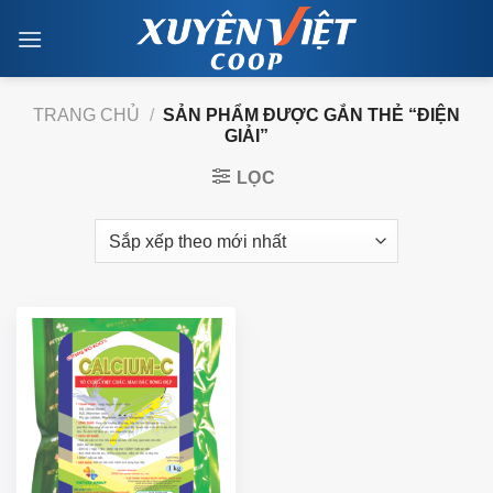
Skip
to
content
TRANG CHỦ
/
SẢN PHẨM ĐƯỢC GẮN THẺ “ĐIỆN
GIẢI”
LỌC