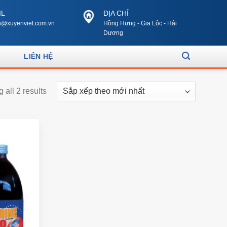
IL
ĐỊA CHỈ
@xuyenviet.com.vn
Hồng Hưng - Gia Lộc - Hải
Dương
LIÊN HỆ
 all 2 results