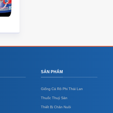
SẢN PHẨM
Giống Cá Rô Phi Thái Lan
Thuốc Thuỷ Sản
Thiết Bị Chăn Nuôi