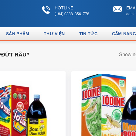
HOTLINE
EMA
(+84) 0888. 356. 778
admin
SẢN PHẨM
THƯ VIỆN
TIN TỨC
CẨM NANG
“ĐỨT RÂU”
Showing