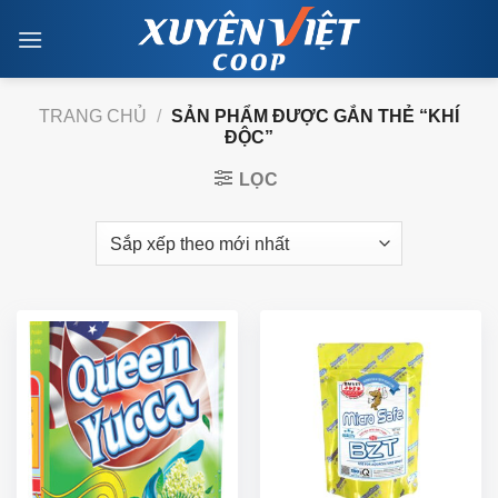
Skip
to
content
TRANG CHỦ
/
SẢN PHẨM ĐƯỢC GẮN THẺ “KHÍ
ĐỘC”
LỌC