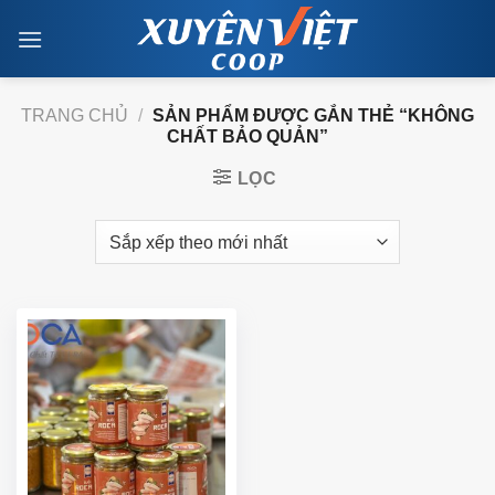
Skip
to
content
TRANG CHỦ
/
SẢN PHẨM ĐƯỢC GẮN THẺ “KHÔNG
CHẤT BẢO QUẢN”
LỌC