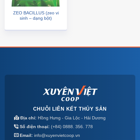
ZEO BACILLUS (zeo vi
sinh – dạng bột)
CHUỖI LIÊN KẾT THỦY SẢN
Địa chỉ:
Hồng Hưng - Gia Lộc - Hải Dương
Số điện thoại:
(+84) 0888. 356. 778
Email:
info@xuyenvietcoop.vn