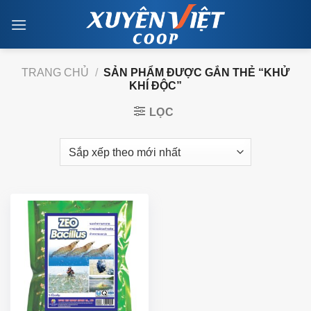
Skip
to
content
TRANG CHỦ
/
SẢN PHẨM ĐƯỢC GẮN THẺ “KHỬ
KHÍ ĐỘC”
LỌC