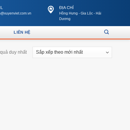
IL
ĐỊA CHỈ
@xuyenviet.com.vn
Hồng Hưng - Gia Lộc - Hải
Dương
LIÊN HỆ
t quả duy nhất