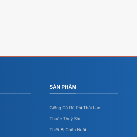
SẢN PHẨM
Giống Cá Rô Phi Thái Lan
Thuốc Thuỷ Sản
Thiết Bị Chăn Nuôi