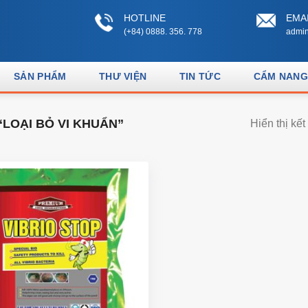
HOTLINE
EMA
(+84) 0888. 356. 778
admin
SẢN PHẨM
THƯ VIỆN
TIN TỨC
CẨM NANG
LOẠI BỎ VI KHUẨN”
Hiển thị kế