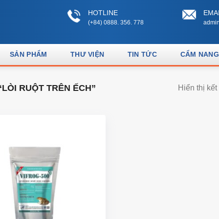
HOTLINE
EMA
(+84) 0888. 356. 778
admin
SẢN PHẨM
THƯ VIỆN
TIN TỨC
CẨM NANG
LÒI RUỘT TRÊN ẾCH”
Hiển thị kế