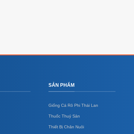
SẢN PHẨM
Giống Cá Rô Phi Thái Lan
Thuốc Thuỷ Sản
Thiết Bị Chăn Nuôi