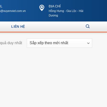
IL
ĐỊA CHỈ
@xuyenviet.com.vn
Hồng Hưng - Gia Lộc - Hải
Dương
LIÊN HỆ
t quả duy nhất