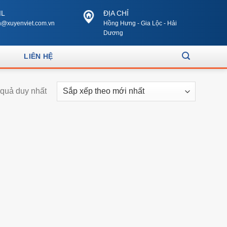
IL
ĐỊA CHỈ
@xuyenviet.com.vn
Hồng Hưng - Gia Lộc - Hải
Dương
LIÊN HỆ
t quả duy nhất