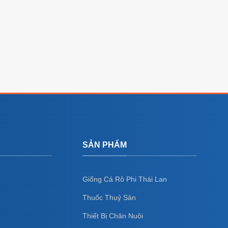
SẢN PHẨM
Giống Cá Rô Phi Thái Lan
Thuốc Thuỷ Sản
Thiết Bị Chăn Nuôi