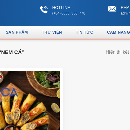
HOTLINE
EMA
(+84) 0888. 356. 778
admin
SẢN PHẨM
THƯ VIỆN
TIN TỨC
CẨM NANG
“NEM CÁ”
Hiển thị kế