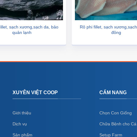
fillet, sạch xương,sạch da, bảo
Rô phi fillet, sạch xương,sạc
quản lạnh
đông
XUYÊN VIỆT COOP
CẨM NANG
Giới thiệu
Chọn Con Giống
Dịch vụ
Chữa Bệnh cho Cá
Sản phẩm
Setup Farm