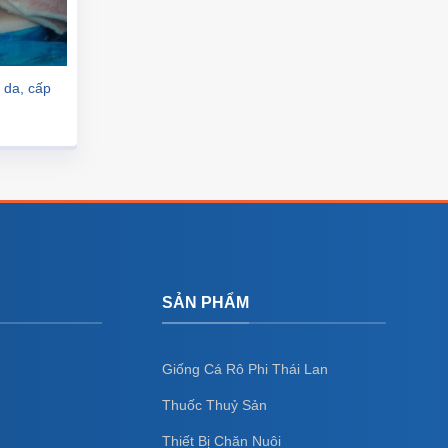
h da, cấp
SẢN PHẨM
Giống Cá Rô Phi Thái Lan
Thuốc Thuỷ Sản
Thiết Bị Chăn Nuôi