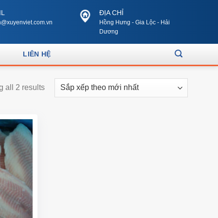
IL
ĐỊA CHỈ
@xuyenviet.com.vn
Hồng Hưng - Gia Lộc - Hải
Dương
LIÊN HỆ
 all 2 results