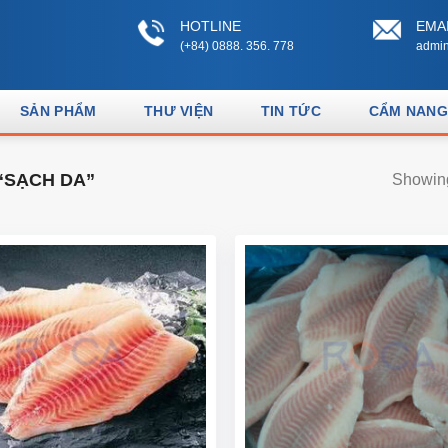
HOTLINE
EMA
(+84) 0888. 356. 778
admin
SẢN PHẨM
THƯ VIỆN
TIN TỨC
CẨM NANG
“SẠCH DA”
Showing