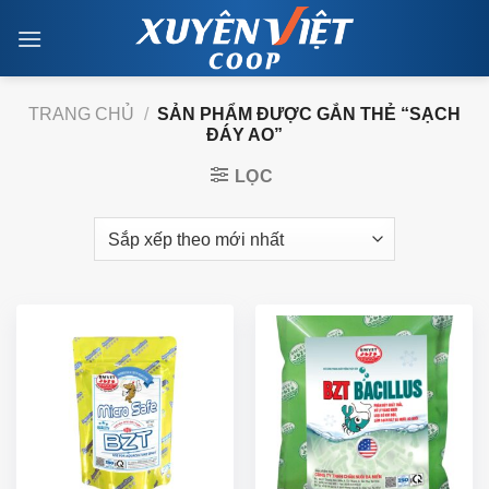
Skip
to
content
TRANG CHỦ
/
SẢN PHẨM ĐƯỢC GẮN THẺ “SẠCH
ĐÁY AO”
LỌC