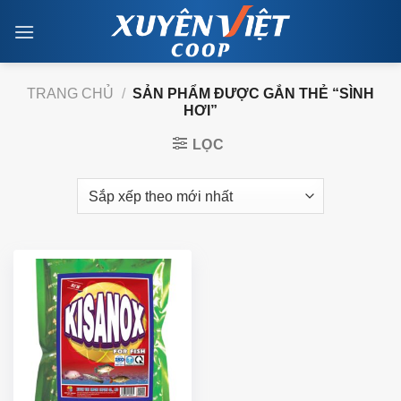
Skip
to
content
TRANG CHỦ
/
SẢN PHẨM ĐƯỢC GẮN THẺ “SÌNH
HƠI”
LỌC