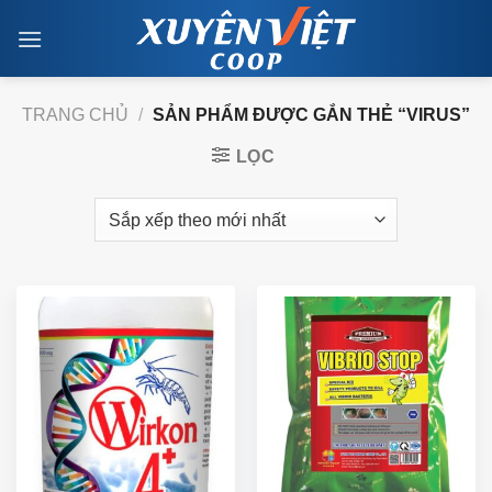
Skip
to
content
TRANG CHỦ
/
SẢN PHẨM ĐƯỢC GẮN THẺ “VIRUS”
LỌC