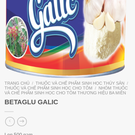
TRANG CHỦ
/
THUỐC VÀ CHẾ PHẨM SINH HỌC THỦY SẢN
/
THUỐC VÀ CHẾ PHẨM SINH HỌC CHO TÔM
/
NHÓM THUỐC
VÀ CHẾ PHẨM SINH HỌC CHO TÔM THƯƠNG HIỆU BA MIỀN
BETAGLU GALIC
Lon 500 gam