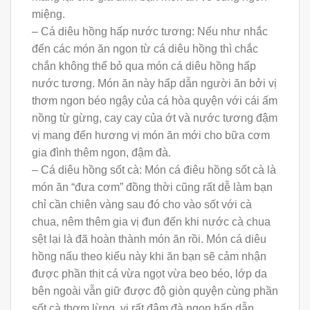
miệng.
– Cá diêu hồng hấp nước tương: Nếu như nhắc
đến các món ăn ngon từ cá diêu hồng thì chắc
chắn không thể bỏ qua món cá diêu hồng hấp
nước tương. Món ăn này hấp dẫn người ăn bởi vị
thơm ngon béo ngậy của cá hòa quyện với cái ấm
nồng từ gừng, cay cay của ớt và nước tương đậm
vị mang đến hương vị món ăn mới cho bữa cơm
gia đình thêm ngon, đậm đà.
– Cá diêu hồng sốt cà: Món cá điêu hồng sốt cà là
món ăn “đưa cơm” đồng thời cũng rất dễ làm bạn
chỉ cần chiên vàng sau đó cho vào sốt với cà
chua, nêm thêm gia vị đun đến khi nước cà chua
sệt lại là đã hoàn thành món ăn rồi. Món cá diêu
hồng nấu theo kiểu này khi ăn bạn sẽ cảm nhận
được phần thịt cá vừa ngọt vừa beo béo, lớp da
bên ngoài vẫn giữ được độ giòn quyện cùng phần
sốt cà thơm lừng, vị rất đậm đà ngon hấp dẫn.