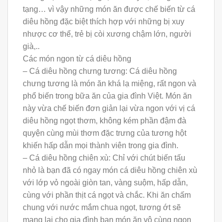
tạng… vì vậy những món ăn được chế biến từ cá
diêu hồng đặc biệt thích hợp với những bị xuy
nhược cơ thể, trẻ bị còi xương chậm lớn, người
già,..
Các món ngon từ cá diêu hồng
– Cá diêu hồng chưng tương: Cá diêu hồng
chưng tương là món ăn khá lạ miệng, rất ngon và
phổ biến trong bữa ăn của gia đình Việt. Món ăn
này vừa chế biến đơn giản lại vừa ngon với vị cá
diêu hồng ngọt thơm, không kém phần đậm đà
quyện cùng mùi thơm đặc trưng của tương hột
khiến hấp dẫn mọi thành viên trong gia đình.
– Cá diêu hồng chiên xù: Chỉ với chút biến tấu
nhỏ là bạn đã có ngay món cá diêu hồng chiên xù
với lớp vỏ ngoài giòn tan, vàng suộm, hấp dẫn,
cùng với phần thịt cá ngọt và chắc. Khi ăn chấm
chung với nước mắm chua ngọt, tương ớt sẽ
mang lại cho gia đình bạn món ăn vô cùng ngon