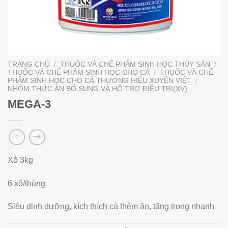
TRANG CHỦ
/
THUỐC VÀ CHẾ PHẨM SINH HỌC THỦY SẢN
/
THUỐC VÀ CHẾ PHẨM SINH HỌC CHO CÁ
/
THUỐC VÀ CHẾ
PHẨM SINH HỌC CHO CÁ THƯƠNG HIỆU XUYÊN VIỆT
/
NHÓM THỨC ĂN BỔ SUNG VÀ HỖ TRỢ ĐIỀU TRỊ(XV)
MEGA-3
Xô 3kg
6 xô/thùng
Siêu dinh dưỡng, kích thích cá thèm ăn, tăng trọng nhanh