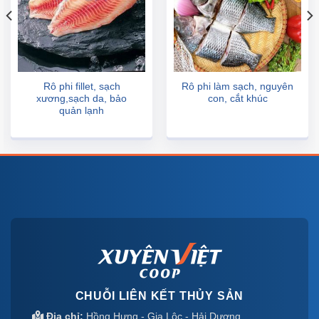
Rô phi fillet, sạch
Rô phi làm sạch, nguyên
xương,sạch da, bảo
con, cắt khúc
quản lạnh
CHUỖI LIÊN KẾT THỦY SẢN
Địa chỉ:
Hồng Hưng - Gia Lộc - Hải Dương