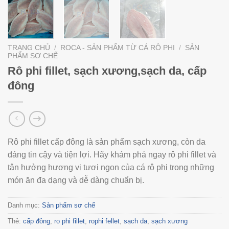
TRANG CHỦ
/
ROCA - SẢN PHẨM TỪ CÁ RÔ PHI
/
SẢN
PHẨM SƠ CHẾ
Rô phi fillet, sạch xương,sạch da, cấp
đông
Rô phi fillet cấp đông là sản phẩm sạch xương, còn da
đáng tin cậy và tiện lợi. Hãy khám phá ngay rô phi fillet và
tận hưởng hương vị tươi ngon của cá rô phi trong những
món ăn đa dạng và dễ dàng chuẩn bị.
Danh mục:
Sản phẩm sơ chế
Thẻ:
cấp đông
,
ro phi fillet
,
rophi fellet
,
sạch da
,
sạch xương