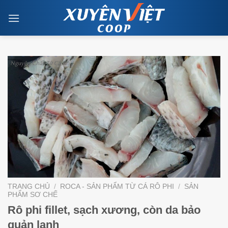
Skip
to
content
TRANG CHỦ
/
ROCA - SẢN PHẨM TỪ CÁ RÔ PHI
/
SẢN
PHẨM SƠ CHẾ
Rô phi fillet, sạch xương, còn da bảo
quản lạnh