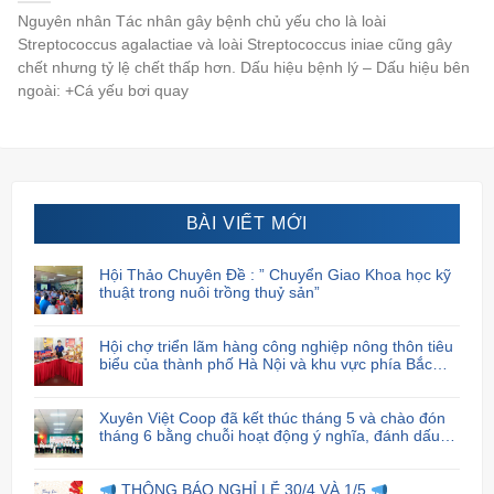
Nguyên nhân Tác nhân gây bệnh chủ yếu cho là loài
Streptococcus agalactiae và loài Streptococcus iniae cũng gây
chết nhưng tỷ lệ chết thấp hơn. Dấu hiệu bệnh lý – Dấu hiệu bên
ngoài: +Cá yếu bơi quay
BÀI VIẾT MỚI
Hội Thảo Chuyên Đề : ” Chuyển Giao Khoa học kỹ
thuật trong nuôi trồng thuỷ sản”
Hội chợ triển lãm hàng công nghiệp nông thôn tiêu
biểu của thành phố Hà Nội và khu vực phía Bắc
năm 2024
Xuyên Việt Coop đã kết thúc tháng 5 và chào đón
tháng 6 bằng chuỗi hoạt động ý nghĩa, đánh dấu
sự cam kết và trách nhiệm của họ đối với cộng
đồng xã hội.
THÔNG BÁO NGHỈ LỄ 30/4 VÀ 1/5