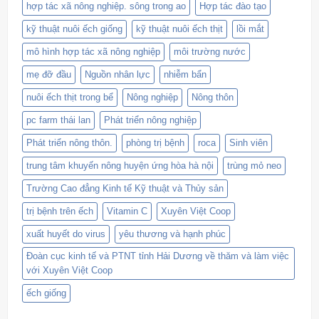
hợp tác xã nông nghiệp. sông trong ao
Hợp tác đào tạo
kỹ thuật nuôi ếch giống
kỹ thuật nuôi ếch thịt
lồi mắt
mô hình hợp tác xã nông nghiệp
môi trường nước
mẹ đỡ đầu
Nguồn nhân lực
nhiễm bẩn
nuôi ếch thịt trong bể
Nông nghiệp
Nông thôn
pc farm thái lan
Phát triển nông nghiệp
Phát triển nông thôn.
phòng trị bệnh
roca
Sinh viên
trung tâm khuyến nông huyện ứng hòa hà nội
trùng mỏ neo
Trường Cao đẳng Kinh tế Kỹ thuật và Thủy sản
trị bệnh trên ếch
Vitamin C
Xuyên Việt Coop
xuất huyết do virus
yêu thương và hạnh phúc
Đoàn cục kinh tế và PTNT tỉnh Hải Dương về thăm và làm việc
với Xuyên Việt Coop
ếch giống