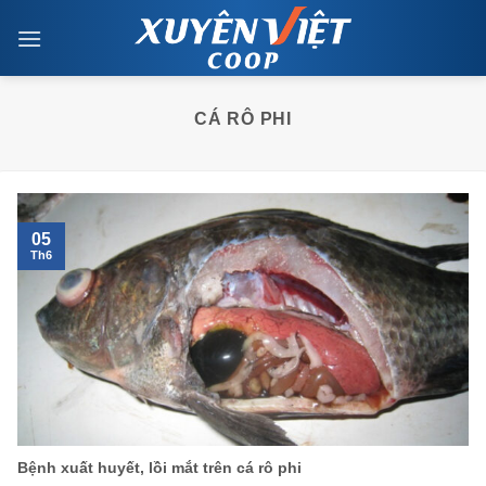
Skip
to
content
CÁ RÔ PHI
05
Th6
Bệnh xuất huyết, lồi mắt trên cá rô phi