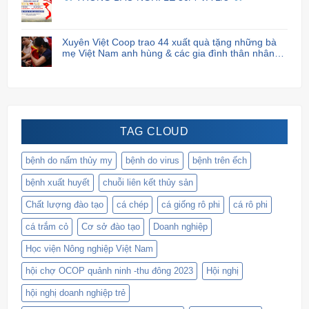
Xuyên Việt Coop trao 44 xuất quà tặng những bà
mẹ Việt Nam anh hùng & các gia đình thân nhân
liệt sĩ.
TAG CLOUD
bệnh do nấm thủy my
bệnh do virus
bệnh trên ếch
bệnh xuất huyết
chuỗi liên kết thủy sản
Chất lượng đào tạo
cá chép
cá giống rô phi
cá rô phi
cá trắm cỏ
Cơ sở đào tạo
Doanh nghiệp
Học viện Nông nghiệp Việt Nam
hội chợ OCOP quảnh ninh -thu đông 2023
Hội nghị
hội nghị doanh nghiệp trẻ