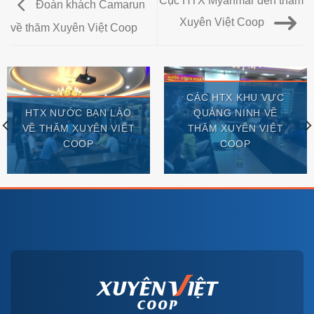
Cục HTX Myanmar đến thăm
Đoàn khách Camarun
Xuyên Việt Coop
về thăm Xuyên Việt Coop
CÁC HTX KHU VỰC
HTX NƯỚC BẠN LÀO
QUẢNG NINH VỀ
VỀ THĂM XUYÊN VIỆT
THĂM XUYÊN VIỆT
COOP
COOP