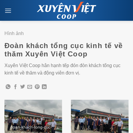
Skip
to
content
Hình ảnh
Đoàn khách tổng cục kinh tế về
thăm Xuyên Việt Coop
Xuyên Việt Coop hân hạnh tếp đón đòn khách tổng cục
kinh tế về thăm và động viên đơn vị.
doan-khach-tong-cuc-