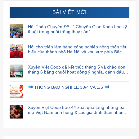
BÀI VIẾT MỚI
Hội Thảo Chuyên Đề : ” Chuyển Giao Khoa học kỹ
thuật trong nuôi trồng thuỷ sản”
Hội chợ triển lãm hàng công nghiệp nông thôn tiêu
biểu của thành phố Hà Nội và khu vực phía Bắc
năm 2024
Xuyên Việt Coop đã kết thúc tháng 5 và chào đón
tháng 6 bằng chuỗi hoạt động ý nghĩa, đánh dấu
sự cam kết và trách nhiệm của họ đối với cộng
đồng xã hội.
THÔNG BÁO NGHỈ LỄ 30/4 VÀ 1/5
Xuyên Việt Coop trao 44 xuất quà tặng những bà
mẹ Việt Nam anh hùng & các gia đình thân nhân
liệt sĩ.