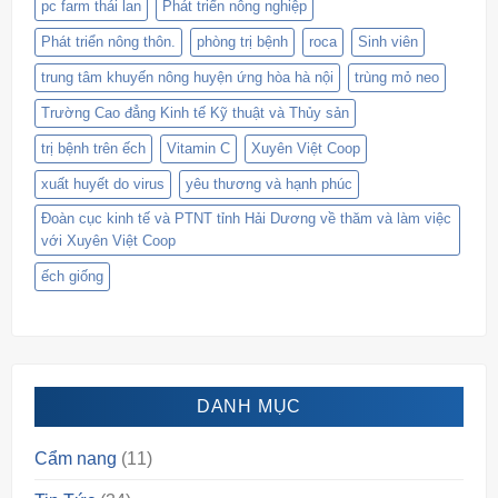
pc farm thái lan
Phát triển nông nghiệp
Phát triển nông thôn.
phòng trị bệnh
roca
Sinh viên
trung tâm khuyến nông huyện ứng hòa hà nội
trùng mỏ neo
Trường Cao đẳng Kinh tế Kỹ thuật và Thủy sản
trị bệnh trên ếch
Vitamin C
Xuyên Việt Coop
xuất huyết do virus
yêu thương và hạnh phúc
Đoàn cục kinh tế và PTNT tỉnh Hải Dương về thăm và làm việc
với Xuyên Việt Coop
ếch giống
DANH MỤC
Cẩm nang
(11)