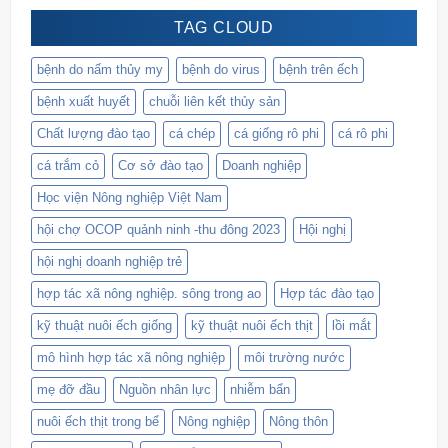
TAG CLOUD
bệnh do nấm thủy my
bệnh do virus
bệnh trên ếch
bệnh xuất huyết
chuỗi liên kết thủy sản
Chất lượng đào tạo
cá chép
cá giống rô phi
cá rô phi
cá trắm cỏ
Cơ sở đào tạo
Doanh nghiệp
Học viện Nông nghiệp Việt Nam
hội chợ OCOP quảnh ninh -thu đông 2023
Hội nghị
hội nghị doanh nghiệp trẻ
hợp tác xã nông nghiệp. sông trong ao
Hợp tác đào tạo
kỹ thuật nuôi ếch giống
kỹ thuật nuôi ếch thịt
lồi mắt
mô hình hợp tác xã nông nghiệp
môi trường nước
mẹ đỡ đầu
Nguồn nhân lực
nhiễm bẩn
nuôi ếch thịt trong bể
Nông nghiệp
Nông thôn