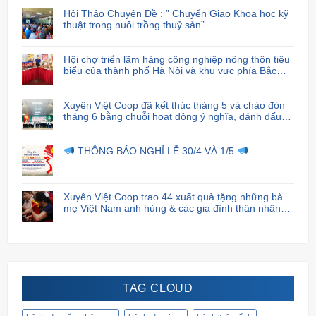
Hội Thảo Chuyên Đề : ” Chuyển Giao Khoa học kỹ
thuật trong nuôi trồng thuỷ sản”
Hội chợ triển lãm hàng công nghiệp nông thôn tiêu
biểu của thành phố Hà Nội và khu vực phía Bắc
năm 2024
Xuyên Việt Coop đã kết thúc tháng 5 và chào đón
tháng 6 bằng chuỗi hoạt động ý nghĩa, đánh dấu
sự cam kết và trách nhiệm của họ đối với cộng
đồng xã hội.
THÔNG BÁO NGHỈ LỄ 30/4 VÀ 1/5
Xuyên Việt Coop trao 44 xuất quà tặng những bà
mẹ Việt Nam anh hùng & các gia đình thân nhân
liệt sĩ.
TAG CLOUD