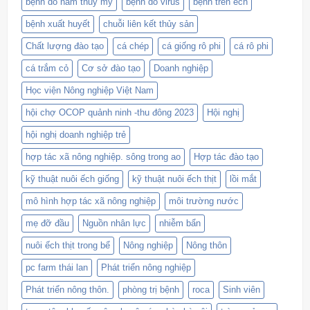
bệnh do nấm thủy my
bệnh do virus
bệnh trên ếch
bệnh xuất huyết
chuỗi liên kết thủy sản
Chất lượng đào tạo
cá chép
cá giống rô phi
cá rô phi
cá trắm cỏ
Cơ sở đào tạo
Doanh nghiệp
Học viện Nông nghiệp Việt Nam
hội chợ OCOP quảnh ninh -thu đông 2023
Hội nghị
hội nghị doanh nghiệp trẻ
hợp tác xã nông nghiệp. sông trong ao
Hợp tác đào tạo
kỹ thuật nuôi ếch giống
kỹ thuật nuôi ếch thịt
lồi mắt
mô hình hợp tác xã nông nghiệp
môi trường nước
mẹ đỡ đầu
Nguồn nhân lực
nhiễm bẩn
nuôi ếch thịt trong bể
Nông nghiệp
Nông thôn
pc farm thái lan
Phát triển nông nghiệp
Phát triển nông thôn.
phòng trị bệnh
roca
Sinh viên