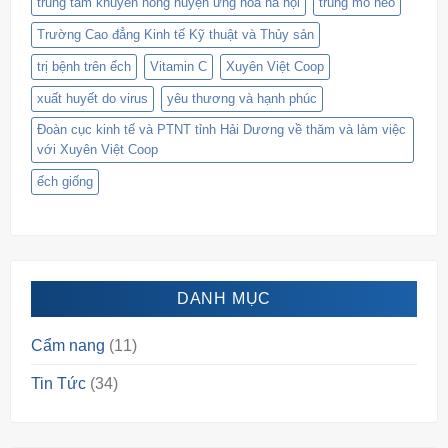
trung tâm khuyến nông huyện ứng hòa hà nội
trùng mỏ neo
Trường Cao đẳng Kinh tế Kỹ thuật và Thủy sản
trị bệnh trên ếch
Vitamin C
Xuyên Việt Coop
xuất huyết do virus
yêu thương và hạnh phúc
Đoàn cục kinh tế và PTNT tỉnh Hải Dương về thăm và làm việc
với Xuyên Việt Coop
ếch giống
DANH MỤC
Cẩm nang
(11)
Tin Tức
(34)