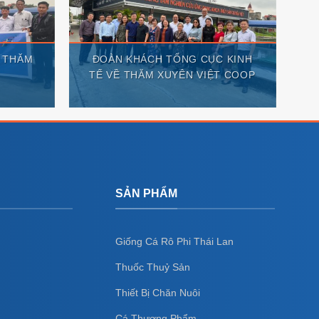
 THĂM
ĐOÀN KHÁCH TỔNG CỤC KINH
P
TẾ VỀ THĂM XUYÊN VIỆT COOP
SẢN PHẨM
Giống Cá Rô Phi Thái Lan
Thuốc Thuỷ Sản
Thiết Bị Chăn Nuôi
Cá Thương Phẩm