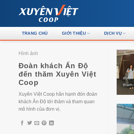
Skip
to
content
TRANG CHỦ
GIỚI THIỆU
DỊCH VỤ
Hình ảnh
Đoàn khách Ấn Độ
đến thăm Xuyên Việt
doan-
Coop
tham-
Xuyên Việt Coop hân hạnh đón đoàn
khách Ấn Độ tới thăm và tham quan
mô hình của đơn vị.