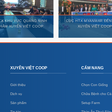
TX KHU VỰC QUẢNG NINH
CỤC HTX MYANMAR ĐẾN
THĂM XUYÊN VIỆT COOP
XUYÊN VIỆT COO
XUYÊN VIỆT COOP
CẨM NANG
Giới thiệu
Chọn Con Giống
Dịch vụ
Chữa Bệnh cho Cá
Sản phẩm
Setup Farm
Tin tức
Thức Ăn Thuỷ Sản