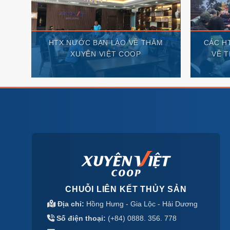
NG
ỆP
M
NG
HTX NƯỚC BẠN LÀO VỀ THĂM
CÁC H
XUYÊN VIỆT COOP
VỀ 
CHUỖI LIÊN KẾT THỦY SẢN
Địa chỉ:
Hồng Hưng - Gia Lộc - Hải Dương
Số điện thoại:
(+84) 0888. 356. 778