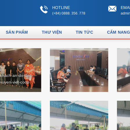
HOTLINE
EMA
(+84) 0888. 356. 778
admin
SẢN PHẨM
THƯ VIỆN
TIN TỨC
CẨM NANG
khach-an-do-den-
xuyen-viet-coop