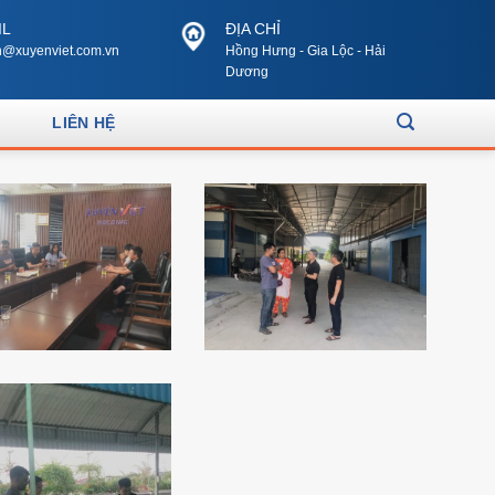
IL
ĐỊA CHỈ
@xuyenviet.com.vn
Hồng Hưng - Gia Lộc - Hải
Dương
LIÊN HỆ