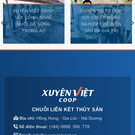
XUYÊN VIỆT COOP
XUYÊN VIỆT COOP
VỚI CÔNG NGHỆ
VỚI CHUỖI NÔNG
NUÔI CÁ SÔNG
NGHIỆP CHẾ BIẾN
TRONG AO
SÂU ĐA GIÁ TRỊ
CHUỖI LIÊN KẾT THỦY SẢN
Địa chỉ:
Hồng Hưng - Gia Lộc - Hải Dương
Số điện thoại:
(+84) 0888. 356. 778
Email:
info@xuyenvietcoop.vn