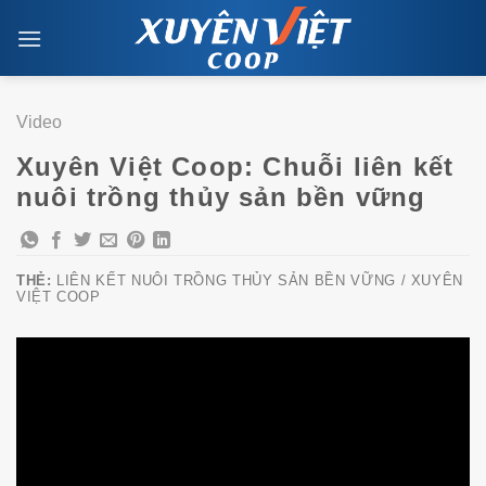
Skip
to
content
Video
Xuyên Việt Coop: Chuỗi liên kết
nuôi trồng thủy sản bền vững
THẺ:
LIÊN KẾT NUÔI TRỒNG THỦY SẢN BỀN VỮNG / XUYÊN
VIỆT COOP