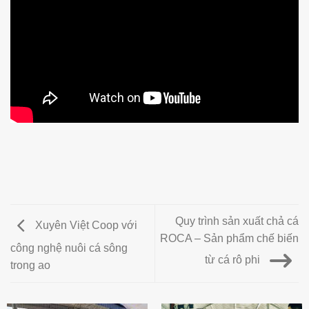
Quy trình sản xuất chả cá
Xuyên Việt Coop với
ROCA – Sản phẩm chế biến
công nghệ nuôi cá sông
từ cá rô phi
trong ao