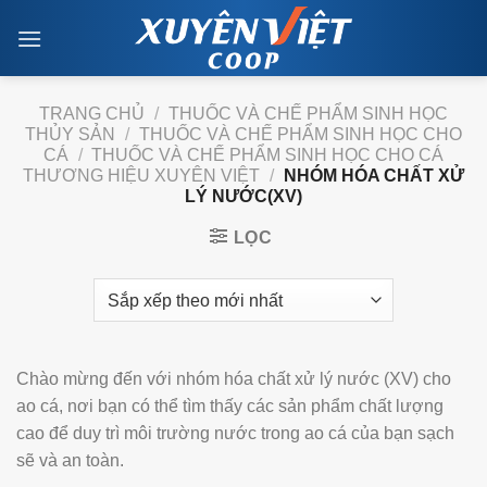
Skip
to
content
TRANG CHỦ
/
THUỐC VÀ CHẾ PHẨM SINH HỌC
THỦY SẢN
/
THUỐC VÀ CHẾ PHẨM SINH HỌC CHO
CÁ
/
THUỐC VÀ CHẾ PHẨM SINH HỌC CHO CÁ
THƯƠNG HIỆU XUYÊN VIỆT
/
NHÓM HÓA CHẤT XỬ
LÝ NƯỚC(XV)
LỌC
Chào mừng đến với nhóm hóa chất xử lý nước (XV) cho
ao cá, nơi bạn có thể tìm thấy các sản phẩm chất lượng
cao để duy trì môi trường nước trong ao cá của bạn sạch
sẽ và an toàn.