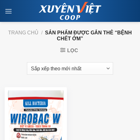
Skip
to
content
TRANG CHỦ
/
SẢN PHẨM ĐƯỢC GẮN THẺ “BỆNH
CHẾT ỚM”
LỌC