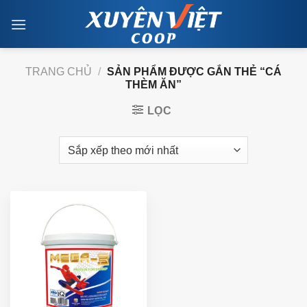
Skip
to
content
TRANG CHỦ
/
SẢN PHẨM ĐƯỢC GẮN THẺ “CÁ
THÈM ĂN”
LỌC