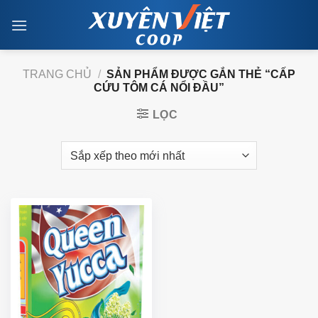
Skip
to
content
TRANG CHỦ
/
SẢN PHẨM ĐƯỢC GẮN THẺ “CẤP
CỨU TÔM CÁ NỔI ĐẦU”
LỌC