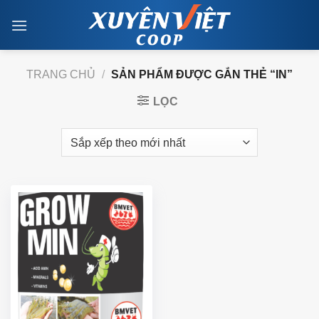
Skip
to
content
TRANG CHỦ
/
SẢN PHẨM ĐƯỢC GẮN THẺ “IN”
LỌC