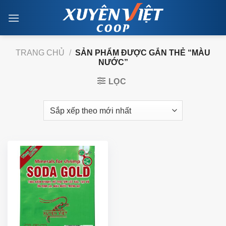
Skip
to
content
TRANG CHỦ
/
SẢN PHẨM ĐƯỢC GẮN THẺ “MÀU
NƯỚC”
LỌC