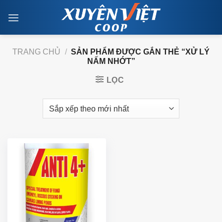
Skip
to
content
TRANG CHỦ
/
SẢN PHẨM ĐƯỢC GẮN THẺ “XỬ LÝ
NẤM NHỚT”
LỌC