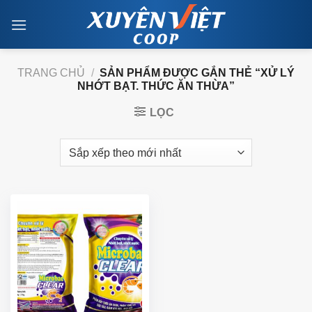
Skip
to
content
TRANG CHỦ
/
SẢN PHẨM ĐƯỢC GẮN THẺ “XỬ LÝ
NHỚT BẠT. THỨC ĂN THỪA”
LỌC