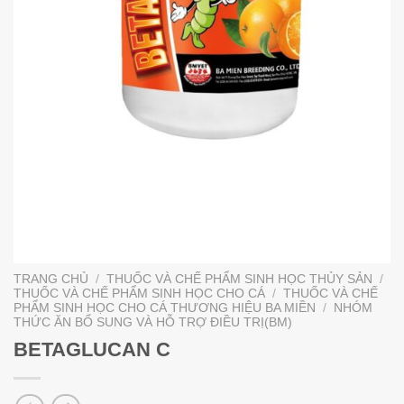
TRANG CHỦ
/
THUỐC VÀ CHẾ PHẨM SINH HỌC THỦY SẢN
/
THUỐC VÀ CHẾ PHẨM SINH HỌC CHO CÁ
/
THUỐC VÀ CHẾ
PHẨM SINH HỌC CHO CÁ THƯƠNG HIỆU BA MIỀN
/
NHÓM
THỨC ĂN BỔ SUNG VÀ HỖ TRỢ ĐIỀU TRỊ(BM)
BETAGLUCAN C