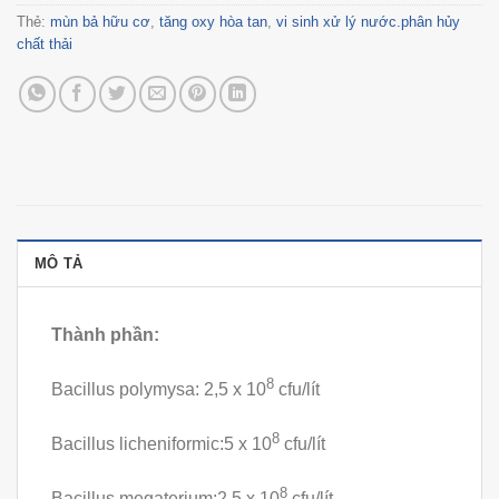
Thẻ:
mùn bả hữu cơ
,
tăng oxy hòa tan
,
vi sinh xử lý nước.phân hủy
chất thải
MÔ TẢ
Thành phần:
8
Bacillus polymysa: 2,5 x 10
cfu/lít
8
Bacillus licheniformic:5 x 10
cfu/lít
8