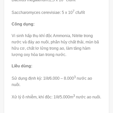
Bacillus megaterium:2,5 x 10
cfu/lít
7
Saccharomyces cerevisiae: 5 x 10
cfu/lít
Công dụng:
Vi sinh hấp thụ khí độc Ammonia, Nitrite trong
nước và đáy ao nuôi, phân hủy chất thải, mùn bã
hữu cơ, chất lơ lửng trong ao, làm tăng hàm
lượng oxy hòa tan trong nước.
Liều dùng:
3
Sử dụng định kỳ: 1lít/6.000 – 8.000
nước ao
nuôi.
3
Xử lý ô nhiễm, khí độc: 1lít/5.000m
nước ao nuôi.