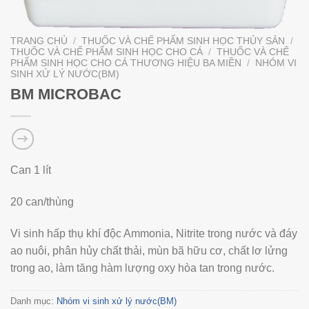
TRANG CHỦ
/
THUỐC VÀ CHẾ PHẨM SINH HỌC THỦY SẢN
/
THUỐC VÀ CHẾ PHẨM SINH HỌC CHO CÁ
/
THUỐC VÀ CHẾ
PHẨM SINH HỌC CHO CÁ THƯƠNG HIỆU BA MIỀN
/
NHÓM VI
SINH XỬ LÝ NƯỚC(BM)
BM MICROBAC
Can 1 lít
20 can/thùng
Vi sinh hấp thụ khí độc Ammonia, Nitrite trong nước và đáy
ao nuôi, phân hủy chất thải, mùn bã hữu cơ, chất lơ lửng
trong ao, làm tăng hàm lượng oxy hòa tan trong nước.
Danh mục:
Nhóm vi sinh xử lý nước(BM)