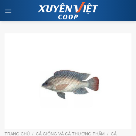
Skip
to
content
TRANG CHỦ
/
CÁ GIỐNG VÀ CÁ THƯƠNG PHẨM
/
CÁ