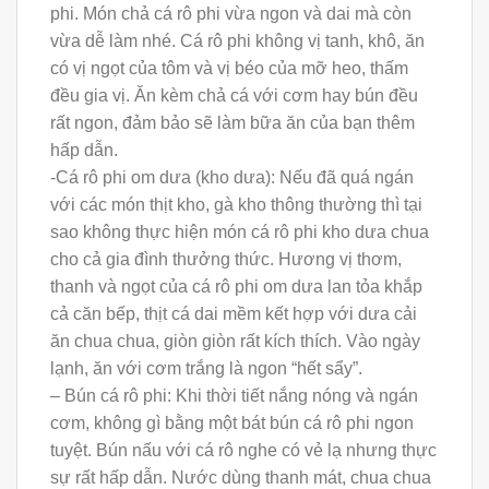
phi. Món chả cá rô phi vừa ngon và dai mà còn
vừa dễ làm nhé. Cá rô phi không vị tanh, khô, ăn
có vị ngọt của tôm và vị béo của mỡ heo, thấm
đều gia vị. Ăn kèm chả cá với cơm hay bún đều
rất ngon, đảm bảo sẽ làm bữa ăn của bạn thêm
hấp dẫn.
-Cá rô phi om dưa (kho dưa): Nếu đã quá ngán
với các món thịt kho, gà kho thông thường thì tại
sao không thực hiện món cá rô phi kho dưa chua
cho cả gia đình thưởng thức. Hương vị thơm,
thanh và ngọt của cá rô phi om dưa lan tỏa khắp
cả căn bếp, thịt cá dai mềm kết hợp với dưa cải
ăn chua chua, giòn giòn rất kích thích. Vào ngày
lạnh, ăn với cơm trắng là ngon “hết sẩy”.
– Bún cá rô phi: Khi thời tiết nắng nóng và ngán
cơm, không gì bằng một bát bún cá rô phi ngon
tuyệt. Bún nấu với cá rô nghe có vẻ lạ nhưng thực
sự rất hấp dẫn. Nước dùng thanh mát, chua chua