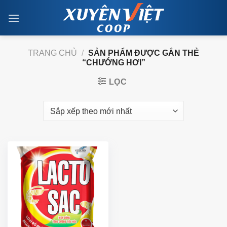
Skip
to
content
TRANG CHỦ
/
SẢN PHẨM ĐƯỢC GẮN THẺ
“CHƯỚNG HƠI”
LỌC