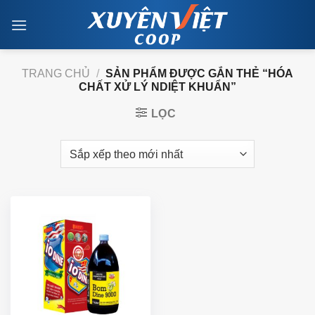
Skip
to
content
TRANG CHỦ
/
SẢN PHẨM ĐƯỢC GẮN THẺ “HÓA
CHẤT XỬ LÝ NDIỆT KHUẨN”
LỌC