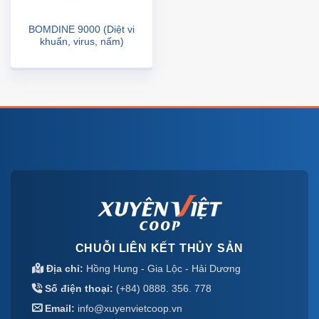
BOMDINE 9000 (Diệt vi
khuẩn, virus, nấm)
CHUỖI LIÊN KẾT THỦY SẢN
Địa chỉ:
Hồng Hưng - Gia Lộc - Hải Dương
Số điện thoại:
(+84) 0888. 356. 778
Email:
info@xuyenvietcoop.vn