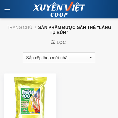
Skip
to
content
TRANG CHỦ
/
SẢN PHẨM ĐƯỢC GẮN THẺ “LẮNG
TỤ BÙN”
LỌC