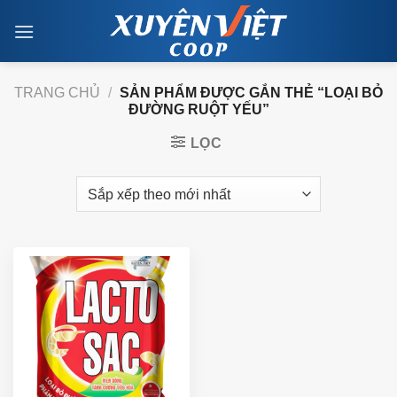
Skip
to
content
TRANG CHỦ
/
SẢN PHẨM ĐƯỢC GẮN THẺ “LOẠI BỎ
ĐƯỜNG RUỘT YẾU”
LỌC