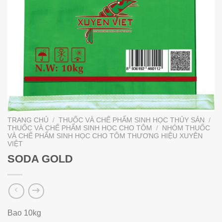
TRANG CHỦ
/
THUỐC VÀ CHẾ PHẨM SINH HỌC THỦY SẢN
/
THUỐC VÀ CHẾ PHẨM SINH HỌC CHO TÔM
/
NHÓM THUỐC
VÀ CHẾ PHẨM SINH HỌC CHO TÔM THƯƠNG HIỆU XUYÊN
VIỆT
SODA GOLD
Bao 10kg