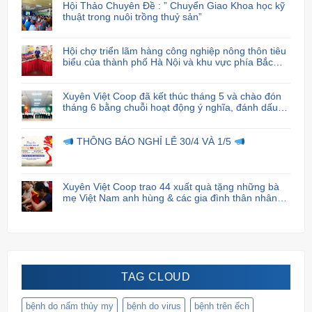
Hội Thảo Chuyên Đề : ” Chuyển Giao Khoa học kỹ
thuật trong nuôi trồng thuỷ sản”
Hội chợ triển lãm hàng công nghiệp nông thôn tiêu
biểu của thành phố Hà Nội và khu vực phía Bắc
năm 2024
Xuyên Việt Coop đã kết thúc tháng 5 và chào đón
tháng 6 bằng chuỗi hoạt động ý nghĩa, đánh dấu
sự cam kết và trách nhiệm của họ đối với cộng
đồng xã hội.
THÔNG BÁO NGHỈ LỄ 30/4 VÀ 1/5
Xuyên Việt Coop trao 44 xuất quà tặng những bà
mẹ Việt Nam anh hùng & các gia đình thân nhân
liệt sĩ.
TAG CLOUD
bệnh do nấm thủy my
bệnh do virus
bệnh trên ếch