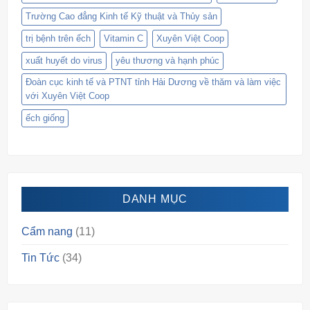
Trường Cao đẳng Kinh tế Kỹ thuật và Thủy sản
trị bệnh trên ếch
Vitamin C
Xuyên Việt Coop
xuất huyết do virus
yêu thương và hạnh phúc
Đoàn cục kinh tế và PTNT tỉnh Hải Dương về thăm và làm việc
với Xuyên Việt Coop
ếch giống
DANH MỤC
Cẩm nang
(11)
Tin Tức
(34)