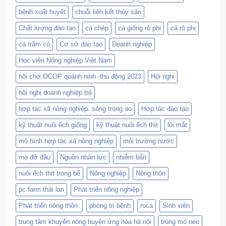
bệnh xuất huyết
chuỗi liên kết thủy sản
Chất lượng đào tạo
cá chép
cá giống rô phi
cá rô phi
cá trắm cỏ
Cơ sở đào tạo
Doanh nghiệp
Học viện Nông nghiệp Việt Nam
hội chợ OCOP quảnh ninh -thu đông 2023
Hội nghị
hội nghị doanh nghiệp trẻ
hợp tác xã nông nghiệp. sông trong ao
Hợp tác đào tạo
kỹ thuật nuôi ếch giống
kỹ thuật nuôi ếch thịt
lồi mắt
mô hình hợp tác xã nông nghiệp
môi trường nước
mẹ đỡ đầu
Nguồn nhân lực
nhiễm bẩn
nuôi ếch thịt trong bể
Nông nghiệp
Nông thôn
pc farm thái lan
Phát triển nông nghiệp
Phát triển nông thôn.
phòng trị bệnh
roca
Sinh viên
trung tâm khuyến nông huyện ứng hòa hà nội
trùng mỏ neo