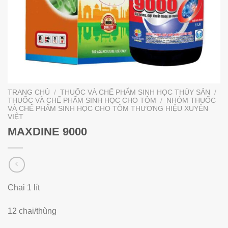
TRANG CHỦ
/
THUỐC VÀ CHẾ PHẨM SINH HỌC THỦY SẢN
/
THUỐC VÀ CHẾ PHẨM SINH HỌC CHO TÔM
/
NHÓM THUỐC
VÀ CHẾ PHẨM SINH HỌC CHO TÔM THƯƠNG HIỆU XUYÊN
VIỆT
MAXDINE 9000
Chai 1 lít
12 chai/thùng