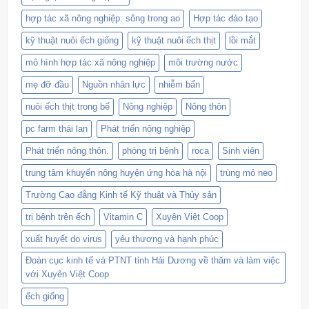
hợp tác xã nông nghiệp. sông trong ao
Hợp tác đào tạo
kỹ thuật nuôi ếch giống
kỹ thuật nuôi ếch thịt
lồi mắt
mô hình hợp tác xã nông nghiệp
môi trường nước
mẹ đỡ đầu
Nguồn nhân lực
nhiễm bẩn
nuôi ếch thịt trong bể
Nông nghiệp
Nông thôn
pc farm thái lan
Phát triển nông nghiệp
Phát triển nông thôn.
phòng trị bệnh
roca
Sinh viên
trung tâm khuyến nông huyện ứng hòa hà nội
trùng mỏ neo
Trường Cao đẳng Kinh tế Kỹ thuật và Thủy sản
trị bệnh trên ếch
Vitamin C
Xuyên Việt Coop
xuất huyết do virus
yêu thương và hạnh phúc
Đoàn cục kinh tế và PTNT tỉnh Hải Dương về thăm và làm việc
với Xuyên Việt Coop
ếch giống