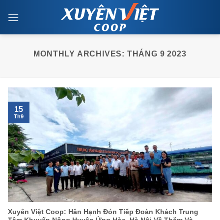
Skip
to
content
MONTHLY ARCHIVES:
THÁNG 9 2023
15
Th9
Xuyên Việt Coop: Hân Hạnh Đón Tiếp Đoàn Khách Trung