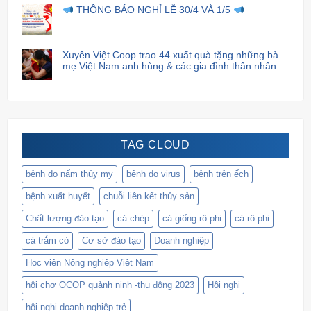
THÔNG BÁO NGHỈ LỄ 30/4 VÀ 1/5
Xuyên Việt Coop trao 44 xuất quà tặng những bà
mẹ Việt Nam anh hùng & các gia đình thân nhân
liệt sĩ.
TAG CLOUD
bệnh do nấm thủy my
bệnh do virus
bệnh trên ếch
bệnh xuất huyết
chuỗi liên kết thủy sản
Chất lượng đào tạo
cá chép
cá giống rô phi
cá rô phi
cá trắm cỏ
Cơ sở đào tạo
Doanh nghiệp
Học viện Nông nghiệp Việt Nam
hội chợ OCOP quảnh ninh -thu đông 2023
Hội nghị
hội nghị doanh nghiệp trẻ