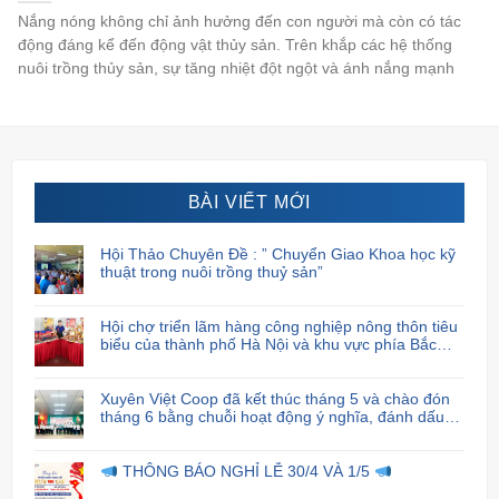
Nắng nóng không chỉ ảnh hưởng đến con người mà còn có tác
động đáng kể đến động vật thủy sản. Trên khắp các hệ thống
nuôi trồng thủy sản, sự tăng nhiệt đột ngột và ánh nắng mạnh
BÀI VIẾT MỚI
Hội Thảo Chuyên Đề : ” Chuyển Giao Khoa học kỹ
thuật trong nuôi trồng thuỷ sản”
Hội chợ triển lãm hàng công nghiệp nông thôn tiêu
biểu của thành phố Hà Nội và khu vực phía Bắc
năm 2024
Xuyên Việt Coop đã kết thúc tháng 5 và chào đón
tháng 6 bằng chuỗi hoạt động ý nghĩa, đánh dấu
sự cam kết và trách nhiệm của họ đối với cộng
đồng xã hội.
THÔNG BÁO NGHỈ LỄ 30/4 VÀ 1/5