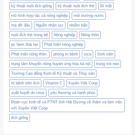
kỹ thuật nuôi ếch giống
kỹ thuật nuôi ếch thịt
lồi mắt
mô hình hợp tác xã nông nghiệp
môi trường nước
mẹ đỡ đầu
Nguồn nhân lực
nhiễm bẩn
nuôi ếch thịt trong bể
Nông nghiệp
Nông thôn
pc farm thái lan
Phát triển nông nghiệp
Phát triển nông thôn.
phòng trị bệnh
roca
Sinh viên
trung tâm khuyến nông huyện ứng hòa hà nội
trùng mỏ neo
Trường Cao đẳng Kinh tế Kỹ thuật và Thủy sản
trị bệnh trên ếch
Vitamin C
Xuyên Việt Coop
xuất huyết do virus
yêu thương và hạnh phúc
Đoàn cục kinh tế và PTNT tỉnh Hải Dương về thăm và làm việc
với Xuyên Việt Coop
ếch giống