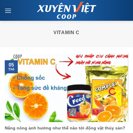
Skip
to
content
VITAMIN C
05
Th6
Nắng nóng ảnh hưởng như thế nào tới động vật thủy sản?