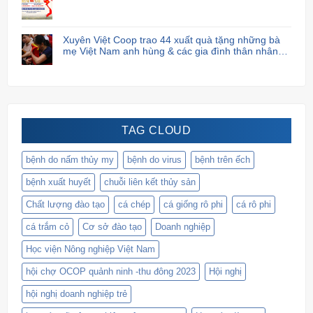
Xuyên Việt Coop trao 44 xuất quà tặng những bà
mẹ Việt Nam anh hùng & các gia đình thân nhân
liệt sĩ.
TAG CLOUD
bệnh do nấm thủy my
bệnh do virus
bệnh trên ếch
bệnh xuất huyết
chuỗi liên kết thủy sản
Chất lượng đào tạo
cá chép
cá giống rô phi
cá rô phi
cá trắm cỏ
Cơ sở đào tạo
Doanh nghiệp
Học viện Nông nghiệp Việt Nam
hội chợ OCOP quảnh ninh -thu đông 2023
Hội nghị
hội nghị doanh nghiệp trẻ