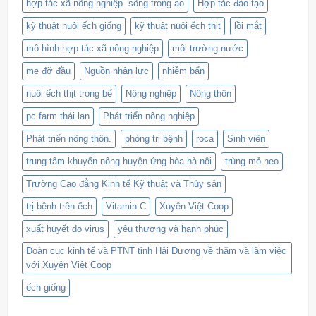
hợp tác xã nông nghiệp. sông trong ao
Hợp tác đào tạo
kỹ thuật nuôi ếch giống
kỹ thuật nuôi ếch thịt
lồi mắt
mô hình hợp tác xã nông nghiệp
môi trường nước
mẹ đỡ đầu
Nguồn nhân lực
nhiễm bẩn
nuôi ếch thịt trong bể
Nông nghiệp
Nông thôn
pc farm thái lan
Phát triển nông nghiệp
Phát triển nông thôn.
phòng trị bệnh
roca
Sinh viên
trung tâm khuyến nông huyện ứng hòa hà nội
trùng mỏ neo
Trường Cao đẳng Kinh tế Kỹ thuật và Thủy sản
trị bệnh trên ếch
Vitamin C
Xuyên Việt Coop
xuất huyết do virus
yêu thương và hạnh phúc
Đoàn cục kinh tế và PTNT tỉnh Hải Dương về thăm và làm việc
với Xuyên Việt Coop
ếch giống