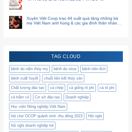
Xuyên Việt Coop trao 44 xuất quà tặng những bà
mẹ Việt Nam anh hùng & các gia đình thân nhân
liệt sĩ.
TAG CLOUD
bệnh do nấm thủy my
bệnh do virus
bệnh trên ếch
bệnh xuất huyết
chuỗi liên kết thủy sản
Chất lượng đào tạo
cá chép
cá giống rô phi
cá rô phi
cá trắm cỏ
Cơ sở đào tạo
Doanh nghiệp
Học viện Nông nghiệp Việt Nam
hội chợ OCOP quảnh ninh -thu đông 2023
Hội nghị
hội nghị doanh nghiệp trẻ