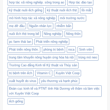
hợp tác xã nông nghiệp. sông trong ao
Hợp tác đào tạo
kỹ thuật nuôi ếch giống
kỹ thuật nuôi ếch thịt
lồi mắt
mô hình hợp tác xã nông nghiệp
môi trường nước
mẹ đỡ đầu
Nguồn nhân lực
nhiễm bẩn
nuôi ếch thịt trong bể
Nông nghiệp
Nông thôn
pc farm thái lan
Phát triển nông nghiệp
Phát triển nông thôn.
phòng trị bệnh
roca
Sinh viên
trung tâm khuyến nông huyện ứng hòa hà nội
trùng mỏ neo
Trường Cao đẳng Kinh tế Kỹ thuật và Thủy sản
trị bệnh trên ếch
Vitamin C
Xuyên Việt Coop
xuất huyết do virus
yêu thương và hạnh phúc
Đoàn cục kinh tế và PTNT tỉnh Hải Dương về thăm và làm việc
với Xuyên Việt Coop
ếch giống