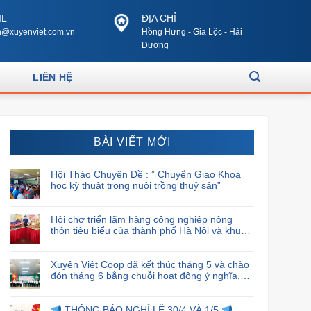
IL
ĐỊA CHỈ
@xuyenviet.com.vn
Hồng Hưng - Gia Lộc - Hải
Dương
LIÊN HỆ
BÀI VIẾT MỚI
Hội Thảo Chuyên Đề : ” Chuyển Giao Khoa
học kỹ thuật trong nuôi trồng thuỷ sản”
Hội chợ triển lãm hàng công nghiệp nông
thôn tiêu biểu của thành phố Hà Nội và khu
vực phía Bắc năm 2024
Xuyên Việt Coop đã kết thúc tháng 5 và chào
đón tháng 6 bằng chuỗi hoạt động ý nghĩa,
đánh dấu sự cam kết và trách nhiệm của họ
đối với cộng đồng xã hội.
THÔNG BÁO NGHỈ LỄ 30/4 VÀ 1/5