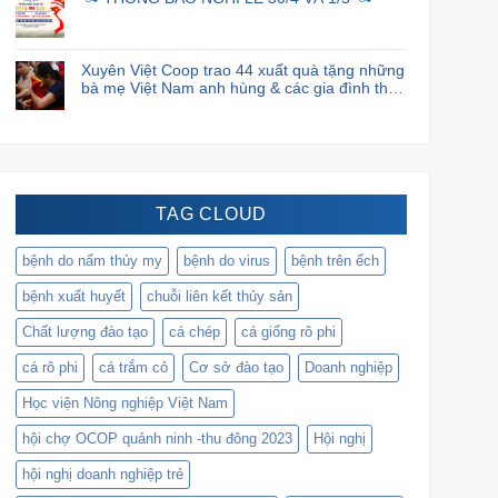
Xuyên Việt Coop trao 44 xuất quà tặng những
bà mẹ Việt Nam anh hùng & các gia đình thân
nhân liệt sĩ.
TAG CLOUD
bệnh do nấm thủy my
bệnh do virus
bệnh trên ếch
bệnh xuất huyết
chuỗi liên kết thủy sản
Chất lượng đào tạo
cá chép
cá giống rô phi
cá rô phi
cá trắm cỏ
Cơ sở đào tạo
Doanh nghiệp
Học viện Nông nghiệp Việt Nam
hội chợ OCOP quảnh ninh -thu đông 2023
Hội nghị
hội nghị doanh nghiệp trẻ