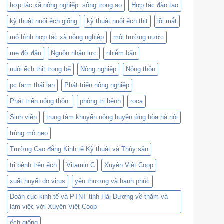
hợp tác xã nông nghiệp. sông trong ao
Hợp tác đào tạo
kỹ thuật nuôi ếch giống
kỹ thuật nuôi ếch thịt
lồi mắt
mô hình hợp tác xã nông nghiệp
môi trường nước
mẹ đỡ đầu
Nguồn nhân lực
nhiễm bẩn
nuôi ếch thịt trong bể
Nông nghiệp
Nông thôn
pc farm thái lan
Phát triển nông nghiệp
Phát triển nông thôn.
phòng trị bệnh
roca
Sinh viên
trung tâm khuyến nông huyện ứng hòa hà nội
trùng mỏ neo
Trường Cao đẳng Kinh tế Kỹ thuật và Thủy sản
trị bệnh trên ếch
Vitamin C
Xuyên Việt Coop
xuất huyết do virus
yêu thương và hạnh phúc
Đoàn cục kinh tế và PTNT tỉnh Hải Dương về thăm và
làm việc với Xuyên Việt Coop
ếch giống