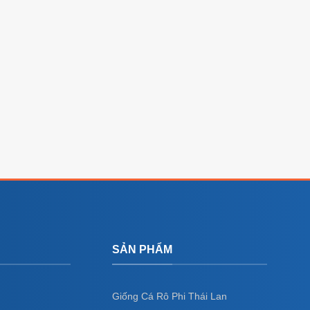
SẢN PHẨM
Giống Cá Rô Phi Thái Lan